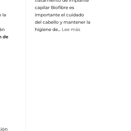
tratamiento de implante
la
capilar Biofibre es
calvicie?
 la
importante el cuidado
del cabello y mantener la
:
rán
higiene de...
Lee más
Cómo
n de
cuidar
el
cabello
tras
hacerte
un
implante
capilar
biofibre
sión