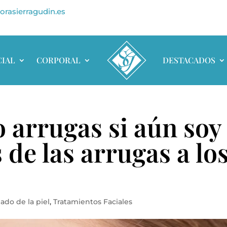
orasierragudin.es
CIAL
CORPORAL
DESTACADOS
 arrugas si aún soy
 de las arrugas a lo
ado de la piel
,
Tratamientos Faciales