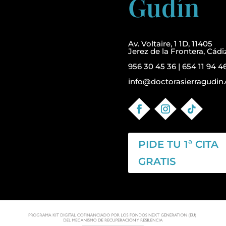
Gudín
Av. Voltaire, 1 1D, 11405
Jerez de la Frontera, Cádi
956 30 45 36
|
654 11 94 4
info@doctorasierragudin.
PIDE TU 1ª CITA
GRATIS