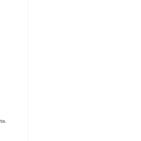
n
te.