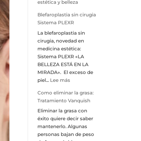
estética y belleza
Blefaroplastia sin cirugia
Sistema PLEXR
La blefaroplastia sin
cirugia, novedad en
medicina estética:
Sistema PLEXR «LA
BELLEZA ESTÁ EN LA
MIRADA». El exceso de
:
piel...
Lee más
Blefaroplastia
Como eliminar la grasa:
sin
Tratamiento Vanquish
cirugia
Eliminar la grasa con
Sistema
éxito quiere decir saber
PLEXR
mantenerlo. Algunas
personas bajan de peso