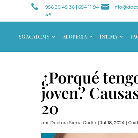


956 30 45 36
|
654 11 94
info@doct
46
SG ACADEMY
ALOPECIA
ÍNTIMA
FA
¿Porqué tengo
joven? Causas
20
por
Doctora Sierra Gudín
|
Jul 18, 2024
|
Cuid