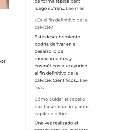
de forma rápida pero
:
luego sufren...
Lee más
Como
¿Es el fin definitivo de la
eliminar
l
calvicie?
la
Este descubrimiento
grasa:
podría derivar en el
Tratamiento
desarrollo de
Vanquish
medicamentos y
por
cosméticos que ayuden
al fin definitivo de la
calvicie. Científicos...
Lee
:
más
¿Es
Cómo cuidar el cabello
el
tras hacerte un implante
fin
capilar biofibre
definitivo
Una vez realizado el
de