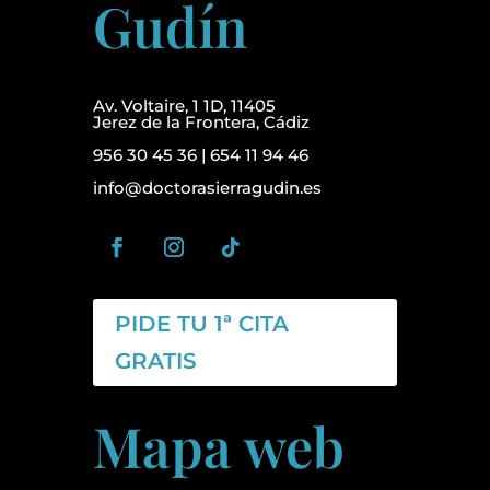
Gudín
Av. Voltaire, 1 1D, 11405
Jerez de la Frontera, Cádiz
956 30 45 36
|
654 11 94 46
info@doctorasierragudin.es
PIDE TU 1ª CITA
GRATIS
Mapa web