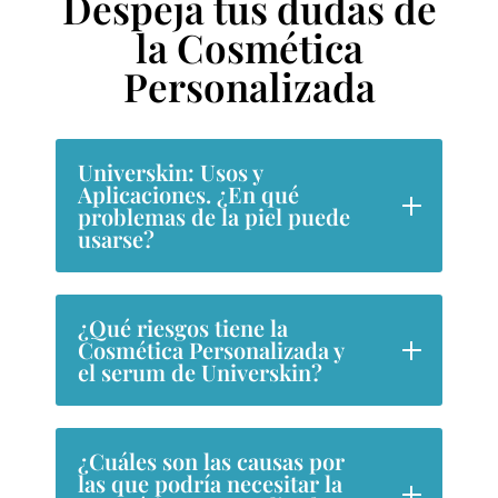
Despeja tus dudas de
la Cosmética
Personalizada
Universkin: Usos y
Aplicaciones. ¿En qué
problemas de la piel puede
usarse?
¿Qué riesgos tiene la
Cosmética Personalizada y
el serum de Universkin?
¿Cuáles son las causas por
las que podría necesitar la