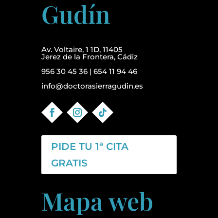
Gudín
Av. Voltaire, 1 1D, 11405
Jerez de la Frontera, Cádiz
956 30 45 36
|
654 11 94 46
info@doctorasierragudin.es
PIDE TU 1ª CITA
GRATIS
Mapa web