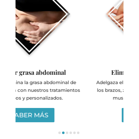
 abdominal
Eliminar grasa localiz
asa abdominal de
Adelgaza eliminando la grasa loca
stros tratamientos
los brazos, zona costal, abdomen,
onalizados.
muslos, cartucheras, rodilla
MÁS
SABER MÁS