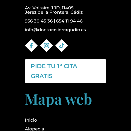
Av. Voltaire, 1 1D, 11405
Jerez de la Frontera, Cádiz
956 30 45 36
|
654 11 94 46
info@doctorasierragudin.es
PIDE TU 1ª CITA
GRATIS
Mapa web
Inicio
Alopecia