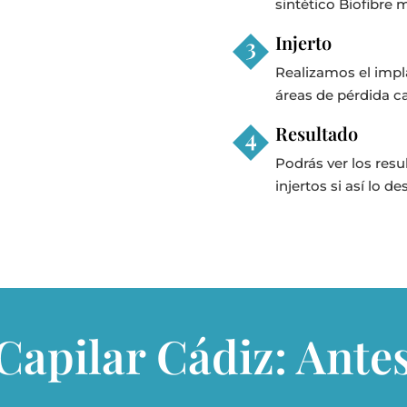
sintético Biofibre
Injerto
Realizamos el impla
áreas de pérdida ca
Resultado
Podrás ver los res
injertos si así lo de
Capilar Cádiz: Ante