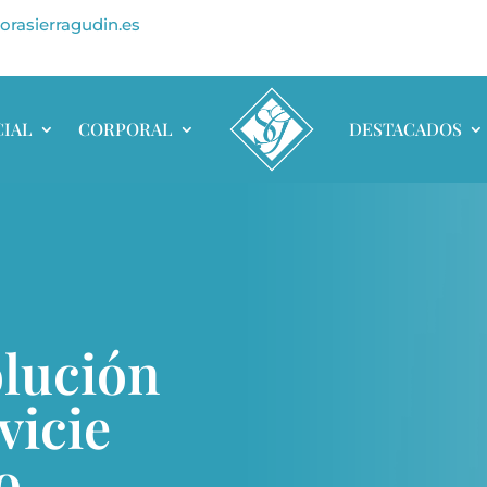
orasierragudin.es
CIAL
CORPORAL
DESTACADOS
olución
vicie
o