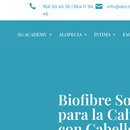


956 30 45 36
|
654 11 94
info@doct
46
SG ACADEMY
ALOPECIA
ÍNTIMA
FA
Biofibre S
para la Cal
con Cabell