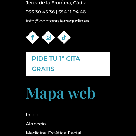
Jerez de la Frontera, Cádiz
956 30 45 36
|
654 11 94 46
info@doctorasierragudin.es
PIDE TU 1ª CITA
GRATIS
Mapa web
Inicio
Alopecia
Medicina Estética Facial