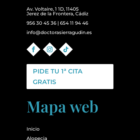
Av. Voltaire, 1 1D, 11405
Jerez de la Frontera, Cádiz
956 30 45 36
|
654 11 94 46
info@doctorasierragudin.es
PIDE TU 1ª CITA
GRATIS
Mapa web
Inicio
Alopecia