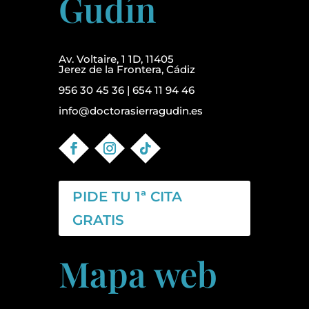
Gudín
Av. Voltaire, 1 1D, 11405
Jerez de la Frontera, Cádiz
956 30 45 36
|
654 11 94 46
info@doctorasierragudin.es
PIDE TU 1ª CITA
GRATIS
Mapa web