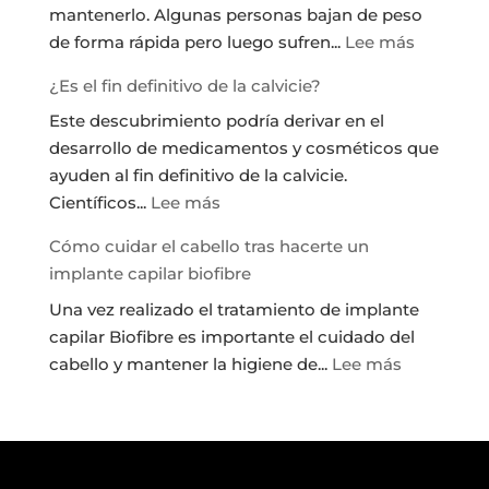
mantenerlo. Algunas personas bajan de peso
Sistema
:
de forma rápida pero luego sufren...
Lee más
PLEXR
Como
¿Es el fin definitivo de la calvicie?
eliminar
Este descubrimiento podría derivar en el
la
desarrollo de medicamentos y cosméticos que
grasa:
ayuden al fin definitivo de la calvicie.
Tratamie
:
Científicos...
Lee más
Vanquis
¿Es
Cómo cuidar el cabello tras hacerte un
el
implante capilar biofibre
fin
Una vez realizado el tratamiento de implante
definitivo
capilar Biofibre es importante el cuidado del
de
:
cabello y mantener la higiene de...
Lee más
la
Cómo
calvicie?
cuidar
el
cabello