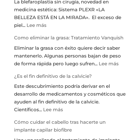
La blefaroplastia sin cirugia, novedad en
medicina estética: Sistema PLEXR «LA
BELLEZA ESTÁ EN LA MIRADA». El exceso de
:
piel...
Lee más
Blefaroplastia
Como eliminar la grasa: Tratamiento Vanquish
sin
Eliminar la grasa con éxito quiere decir saber
cirugia
mantenerlo. Algunas personas bajan de peso
Sistema
:
de forma rápida pero luego sufren...
Lee más
PLEXR
Como
¿Es el fin definitivo de la calvicie?
eliminar
Este descubrimiento podría derivar en el
la
desarrollo de medicamentos y cosméticos que
grasa:
ayuden al fin definitivo de la calvicie.
Tratamie
:
Científicos...
Lee más
Vanquis
¿Es
Cómo cuidar el cabello tras hacerte un
el
implante capilar biofibre
fin