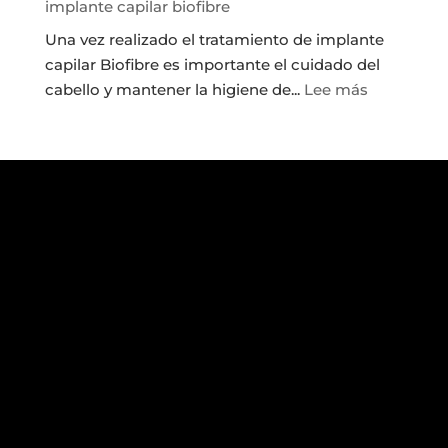
implante capilar biofibre
fin
Una vez realizado el tratamiento de implante
definitivo
capilar Biofibre es importante el cuidado del
de
:
cabello y mantener la higiene de...
Lee más
la
Cómo
calvicie?
cuidar
el
cabello
tras
hacerte
un
implante
capilar
biofibre