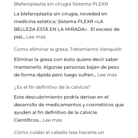
Blefaroplastia sin cirugia Sistema PLEXR
La blefaroplastia sin cirugia, novedad en
medicina estética: Sistema PLEXR «LA
BELLEZA ESTÁ EN LA MIRADA». El exceso de
:
piel...
Lee más
Blefaroplastia
Como eliminar la grasa: Tratamiento Vanquish
sin
Eliminar la grasa con éxito quiere decir saber
cirugia
mantenerlo. Algunas personas bajan de peso
Sistema
:
de forma rápida pero luego sufren...
Lee más
PLEXR
Como
¿Es el fin definitivo de la calvicie?
eliminar
Este descubrimiento podría derivar en el
la
desarrollo de medicamentos y cosméticos que
grasa:
ayuden al fin definitivo de la calvicie.
Tratamie
:
Científicos...
Lee más
Vanquis
¿Es
Cómo cuidar el cabello tras hacerte un
el