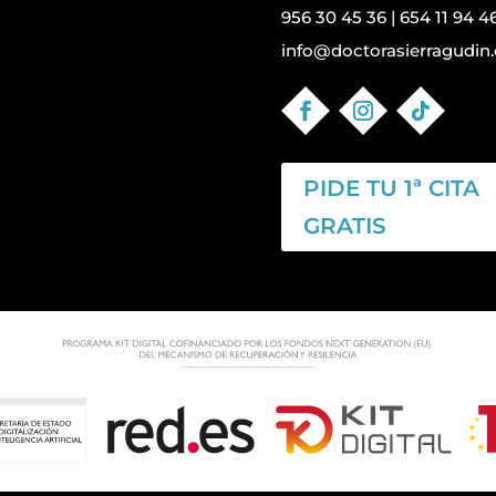
956 30 45 36
|
654 11 94 4
info@doctorasierragudin.
PIDE TU 1ª CITA
GRATIS