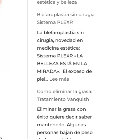
estética y belleza
Blefaroplastia sin cirugia
Sistema PLEXR
La blefaroplastia sin
cirugia, novedad en
medicina estética:
Sistema PLEXR «LA
BELLEZA ESTÁ EN LA
MIRADA». El exceso de
:
piel...
Lee más
Blefaroplastia
Como eliminar la grasa:
sin
Tratamiento Vanquish
cirugia
Eliminar la grasa con
Sistema
éxito quiere decir saber
PLEXR
mantenerlo. Algunas
personas bajan de peso
s