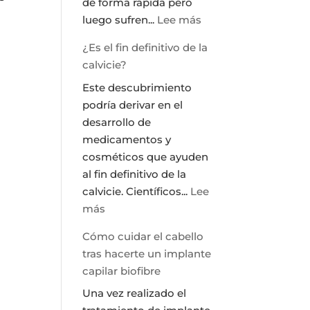
de forma rápida pero
:
luego sufren...
Lee más
Como
¿Es el fin definitivo de la
eliminar
calvicie?
la
Este descubrimiento
grasa:
podría derivar en el
Tratamiento
desarrollo de
Vanquish
medicamentos y
cosméticos que ayuden
al fin definitivo de la
calvicie. Científicos...
Lee
:
más
¿Es
Cómo cuidar el cabello
el
tras hacerte un implante
fin
capilar biofibre
definitivo
Una vez realizado el
de