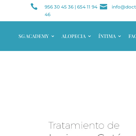


956 30 45 36
|
654 11 94
info@doct
46
SG ACADEMY
ALOPECIA
ÍNTIMA
FA