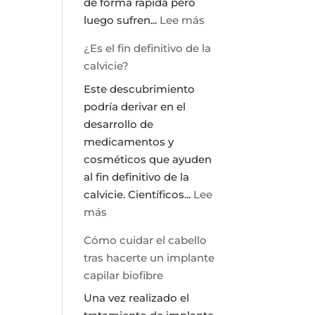
de forma rápida pero
:
luego sufren...
Lee más
Como
¿Es el fin definitivo de la
eliminar
calvicie?
la
Este descubrimiento
grasa:
podría derivar en el
Tratamiento
desarrollo de
Vanquish
medicamentos y
cosméticos que ayuden
al fin definitivo de la
calvicie. Científicos...
Lee
:
más
¿Es
Cómo cuidar el cabello
el
tras hacerte un implante
fin
capilar biofibre
definitivo
Una vez realizado el
de