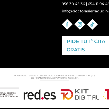
956 30 45 36
|
654 11 94 4
info@doctorasierragudin.
PIDE TU 1ª CITA
GRATIS