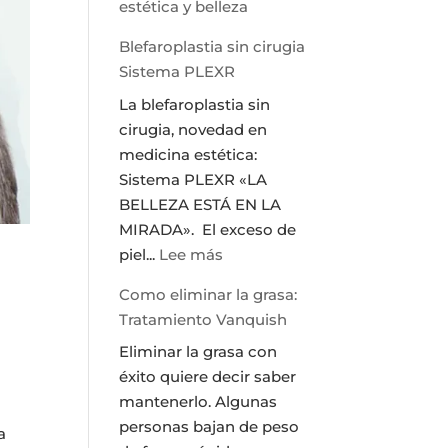
estética y belleza
Blefaroplastia sin cirugia
Sistema PLEXR
La blefaroplastia sin
cirugia, novedad en
medicina estética:
Sistema PLEXR «LA
BELLEZA ESTÁ EN LA
MIRADA». El exceso de
:
piel...
Lee más
Blefaroplastia
Como eliminar la grasa:
sin
Tratamiento Vanquish
cirugia
Eliminar la grasa con
Sistema
éxito quiere decir saber
PLEXR
mantenerlo. Algunas
personas bajan de peso
a