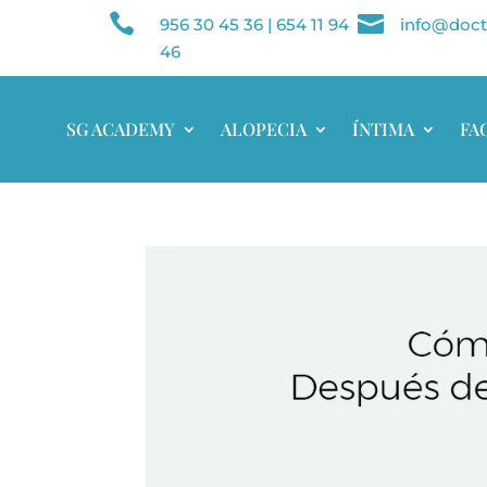


956 30 45 36
|
654 11 94
info@doct
46
SG ACADEMY
ALOPECIA
ÍNTIMA
FA