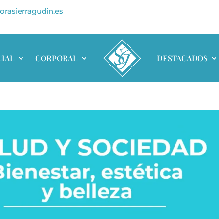
orasierragudin.es
CIAL
CORPORAL
DESTACADOS