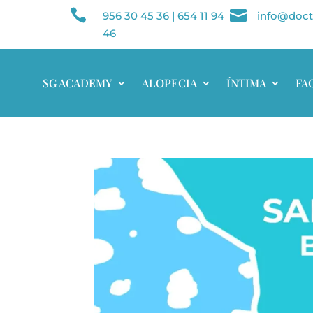


956 30 45 36
|
654 11 94
info@doct
46
SG ACADEMY
ALOPECIA
ÍNTIMA
FA