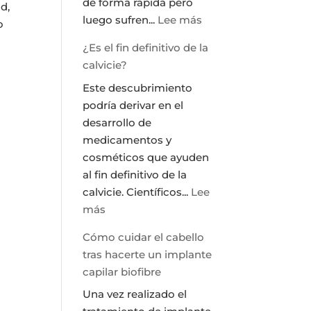
de forma rápida pero
d,
:
luego sufren...
Lee más
o
Como
¿Es el fin definitivo de la
eliminar
calvicie?
la
Este descubrimiento
grasa:
podría derivar en el
Tratamiento
desarrollo de
Vanquish
medicamentos y
cosméticos que ayuden
al fin definitivo de la
calvicie. Científicos...
Lee
:
más
¿Es
Cómo cuidar el cabello
el
tras hacerte un implante
fin
capilar biofibre
definitivo
Una vez realizado el
de