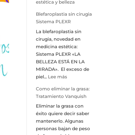
estética y belleza
Blefaroplastia sin cirugia
Sistema PLEXR
La blefaroplastia sin
cirugia, novedad en
medicina estética:
Sistema PLEXR «LA
BELLEZA ESTÁ EN LA
MIRADA». El exceso de
:
piel...
Lee más
Blefaroplastia
Como eliminar la grasa:
sin
Tratamiento Vanquish
cirugia
Eliminar la grasa con
Sistema
éxito quiere decir saber
PLEXR
mantenerlo. Algunas
personas bajan de peso