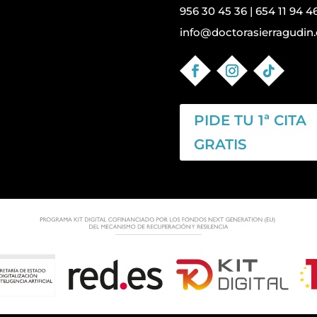
956 30 45 36
|
654 11 94 4
info@doctorasierragudin.
PIDE TU 1ª CITA
GRATIS