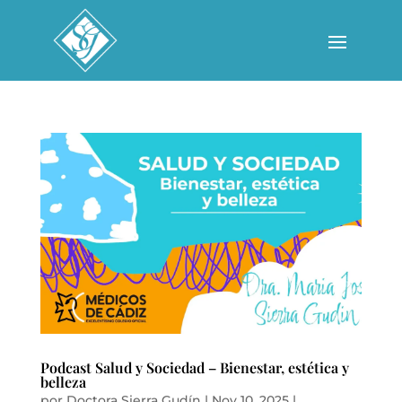
Podcast Salud y Sociedad – Bienestar, estética y
belleza
por
Doctora Sierra Gudín
|
Nov 10, 2025
|